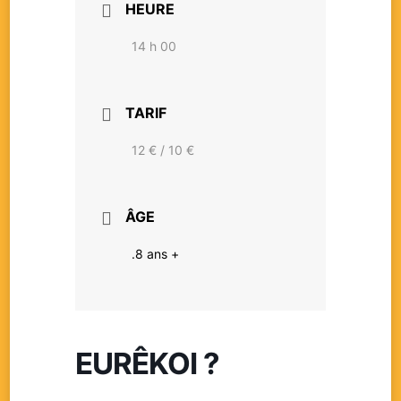
HEURE
14 h 00
TARIF
12 € / 10 €
ÂGE
.8 ans +
EURÊKOI ?