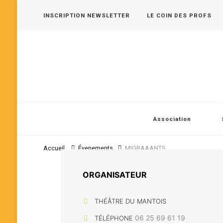
INSCRIPTION NEWSLETTER
LE COIN DES PROFS
Les 400 Coups, pôle jeune public en Vallée de Seine
Association
Accueil
Évenements
MIGRAAANTS
ORGANISATEUR
THÉÂTRE DU MANTOIS
06 25 69 61 19
TÉLÉPHONE