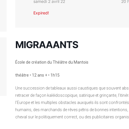
samedi 2 avril 22
20 
Expired!
MIGRAAANTS
École de création du Théâtre du Mantois
théâtre • 12 ans + • 1h15
Une succession de tableaux aussi caustiques que souvent abs
retracer de façon kaléidoscopique, satirique et grinçante, l’itinér
l’Europe et les multiples obstacles auxquels ils sont confront
humains, des marchands de rêves pétris de bonnes intentions, u
cheval sur le politiquement correct, ou des publicitaires organi