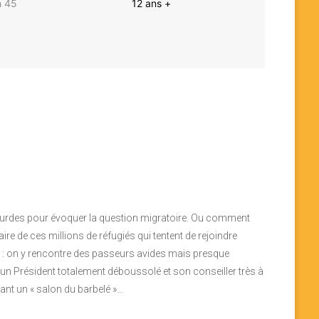
h 45
12 ans +
urdes pour évoquer la question migratoire. Ou comment
aire de ces millions de réfugiés qui tentent de rejoindre
és : on y rencontre des passeurs avides mais presque
n Président totalement déboussolé et son conseiller très à
sant un « salon du barbelé »…