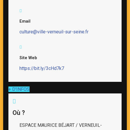
Email
culture@ville-verneuil-sur-seine.fr
Site Web
https://bit.ly/3cHd7k7
+ D'INFOS
Où ?
ESPACE MAURICE BÉJART / VERNEUIL-