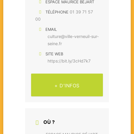
ESPACE MAURICE BÉJART
01 39 71 57
TÉLÉPHONE
00
EMAIL
culture@ville-verneuil-sur-
seine.fr
SITE WEB
https://bit.ly/3cHd7k7
+ D'INFOS
OÙ ?