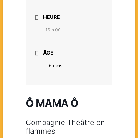
HEURE
16 h 00
ÂGE
...6 mois +
Ô MAMA Ô
Compagnie Théâtre en
flammes