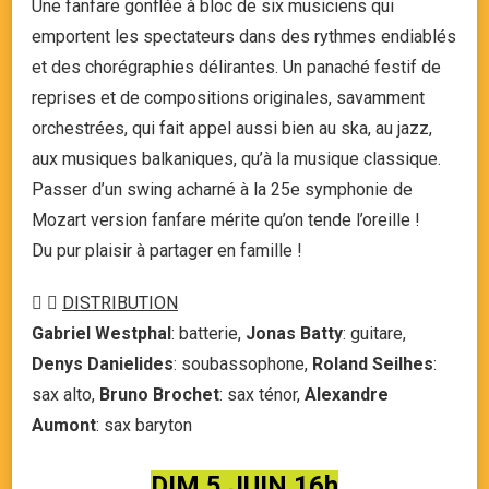
Une fanfare gonflée à bloc de six musiciens qui
emportent les spectateurs dans des rythmes endiablés
et des chorégraphies délirantes. Un panaché festif de
reprises et de compositions originales, savamment
orchestrées, qui fait appel aussi bien au ska, au jazz,
aux musiques balkaniques, qu’à la musique classique.
Passer d’un swing acharné à la 25e symphonie de
Mozart version fanfare mérite qu’on tende l’oreille !
Du pur plaisir à partager en famille !
DISTRIBUTION
Gabriel Westphal
: batterie,
Jonas Batty
: guitare,
Denys Danielides
: soubassophone,
Roland Seilhes
:
sax alto,
Bruno Brochet
: sax ténor,
Alexandre
Aumont
: sax baryton
DIM 5 JUIN 16h