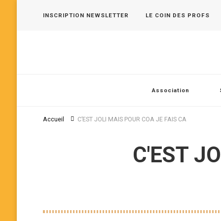
INSCRIPTION NEWSLETTER
LE COIN DES PROFS
Les 400 Coups, pôle jeune public en Vallée de Seine
Association
Accueil
C’EST JOLI MAIS POUR COA JE FAIS CA
C'EST J