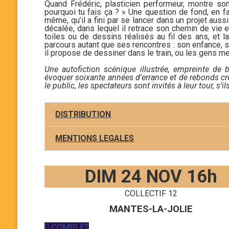
Quand Frédéric, plasticien performeur, montre son t
pourquoi tu fais ça ? » Une question de fond, en fa
même, qu’il a fini par se lancer dans un projet auss
décalée, dans lequel il retrace son chemin de vie et
toiles ou de dessins réalisés au fil des ans, et 
parcours autant que ses rencontres : son enfance, sa
il propose de dessiner dans le train, ou les gens me
Une autofiction scénique illustrée, empreinte de 
évoquer soixante années d’errance et de rebonds cr
le public, les spectateurs sont invités à leur tour, s’
DISTRIBUTION
MENTIONS LEGALES
DIM 24 NOV 16h
COLLECTIF 12
MANTES-LA-JOLIE
COMPLET