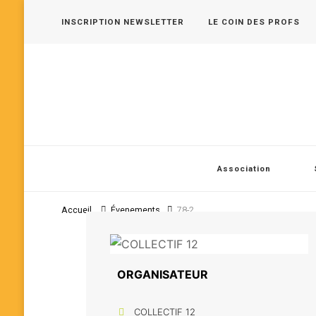
INSCRIPTION NEWSLETTER
LE COIN DES PROFS
Les 400 Coups, pôle jeune public en Vallée de Seine
Association
Accueil
Évenements
78-2
ORGANISATEUR
COLLECTIF 12