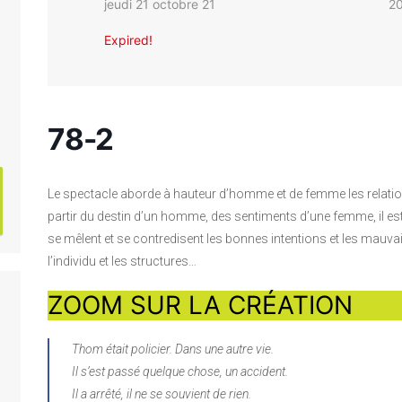
jeudi 21 octobre 21
20
Expired!
78-2
Le spectacle aborde à hauteur d’homme et de femme les relations
partir du destin d’un homme, des sentiments d’une femme, il est une
se mêlent et se contredisent les bonnes intentions et les mauva
l’individu et les structures…
ZOOM SUR LA CRÉATION
Thom était policier. Dans une autre vie.
Il s’est passé quelque chose, un accident.
Il a arrêté, il ne se souvient de rien.