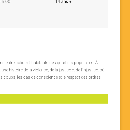
 h 00
14 ans +
 entre police et habitants des quartiers populaires. À
 histoire de la violence, de la justice et de l’injustice, où
is coups, les cas de conscience et le respect des ordres,