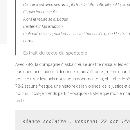
Ce soir il est avec ses amis, ils font la fête, cette fille est là, ils 
Et puis tout bascule.
Alors la réalité se disloque.
L’extérieur fait irruption.
L’intimité de cet appartement se voit bousculée quand les hist
corps.
Extrait du texte du spectacle
Avec 78-2, la compagnie Alaska creuse une thématique : les écho
pas chercher d’abord à dénoncer mais à écouter, même quand c’es
société », sur lesquels nous nous documentons, chercher le rêve
78-2 est une fresque, une histoire de la violence, de la justice et d
pour qui dois-je prends parti ? Pourquoi ? Est-ce que mon em
réel ?
séance scolaire : vendredi 22 oct 14