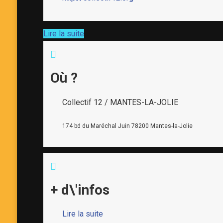
Lire la suite
Où ?
Collectif 12 / MANTES-LA-JOLIE
174 bd du Maréchal Juin 78200 Mantes-la-Jolie
+ d\'infos
Lire la suite