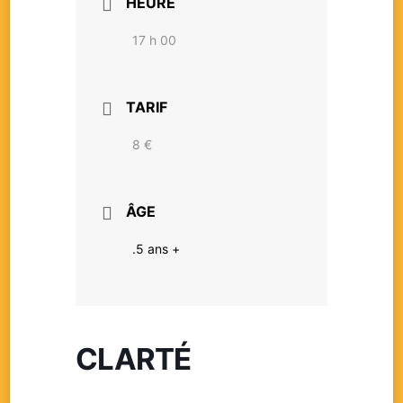
HEURE
17 h 00
TARIF
8 €
ÂGE
.5 ans +
CLARTÉ