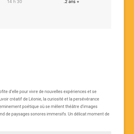
14 h 30
.2 ans +
rofite d’elle pour vivre de nouvelles expériences et se
voir créatif de Léonie, la curiosité et la persévérance
heminement poétique où se mêlent théâtre d’images
 fond de paysages sonores immersifs. Un délicat moment de