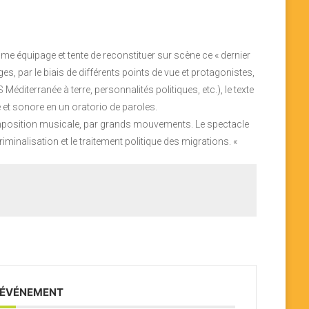
me équipage et tente de reconstituer sur scène ce « dernier
es, par le biais de différents points de vue et protagonistes,
éditerranée à terre, personnalités politiques, etc.), le texte
et sonore en un oratorio de paroles.
omposition musicale, par grands mouvements. Le spectacle
iminalisation et le traitement politique des migrations. «
 ÉVÉNEMENT