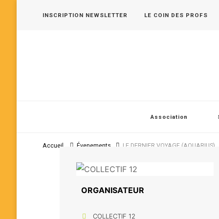
INSCRIPTION NEWSLETTER
LE COIN DES PROFS
Les 400 Coups, pôle jeune public en Vallée de Seine
Association
Accueil
Évenements
LE DERNIER VOYAGE (AQUARIUS)
ORGANISATEUR
COLLECTIF 12