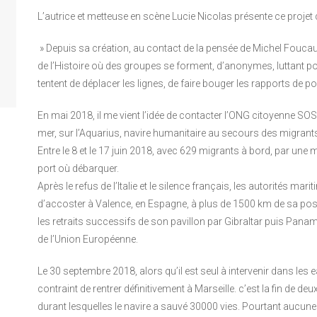
L’autrice et metteuse en scène Lucie Nicolas présente ce projet q
» Depuis sa création, au contact de la pensée de Michel Foucau
de l’Histoire où des groupes se forment, d’anonymes, luttan
tentent de déplacer les lignes, de faire bouger les rapports de po
En mai 2018, il me vient l’idée de contacter l’ONG citoyenne SOS 
mer, sur l’Aquarius, navire humanitaire au secours des migrant
Entre le 8 et le 17 juin 2018, avec 629 migrants à bord, par une m
port où débarquer.
Après le refus de l’Italie et le silence français, les autorités ma
d’accoster à Valence, en Espagne, à plus de 1500 km de sa posi
les retraits successifs de son pavillon par Gibraltar puis Pana
de l’Union Européenne.
Le 30 septembre 2018, alors qu’il est seul à intervenir dans les e
contraint de rentrer définitivement à Marseille. c’est la fin de 
durant lesquelles le navire a sauvé 30000 vies. Pourtant aucune