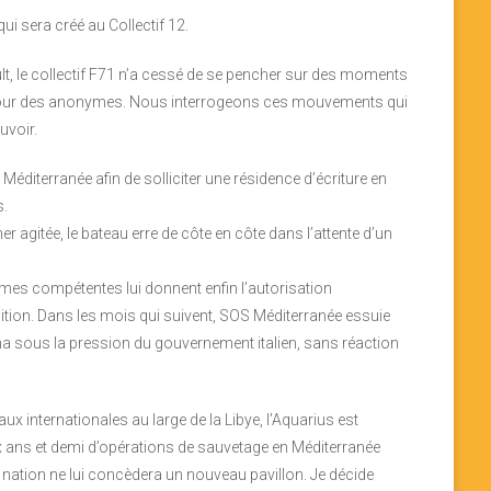
ui sera créé au Collectif 12.
lt, le collectif F71 n’a cessé de se pencher sur des moments
t pour des anonymes. Nous interrogeons ces mouvements qui
uvoir.
Méditerranée afin de solliciter une résidence d’écriture en
s.
er agitée, le bateau erre de côte en côte dans l’attente d’un
ritimes compétentes lui donnent enfin l’autorisation
tion. Dans les mois qui suivent, SOS Méditerranée essuie
ma sous la pression du gouvernement italien, sans réaction
aux internationales au large de la Libye, l’Aquarius est
deux ans et demi d’opérations de sauvetage en Méditerranée
 nation ne lui concèdera un nouveau pavillon. Je décide