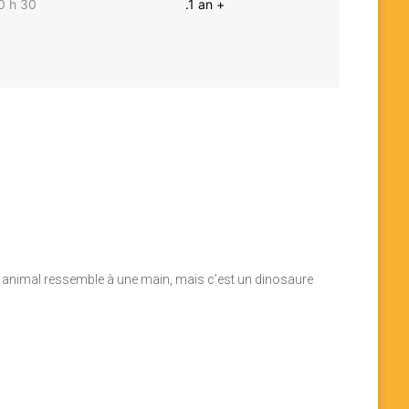
0 h 30
.1 an +
et animal ressemble à une main, mais c’est un dinosaure