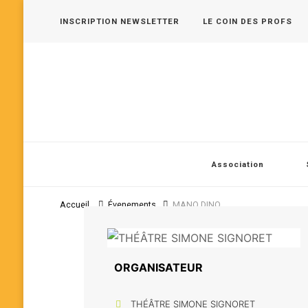
INSCRIPTION NEWSLETTER
LE COIN DES PROFS
Les 400 Coups, pôle jeune public en Vallée de Seine
Association
Accueil
Évenements
MANO DINO
ORGANISATEUR
THÉÂTRE SIMONE SIGNORET