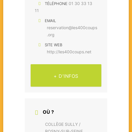
01 30 33 13
TÉLÉPHONE
11
EMAIL
reservation@les400coups
.org
SITE WEB
http://les400coups.net
+ D'INFOS
OÙ ?
COLLÈGE SULLY /
ROSNY-SUR-SEINE