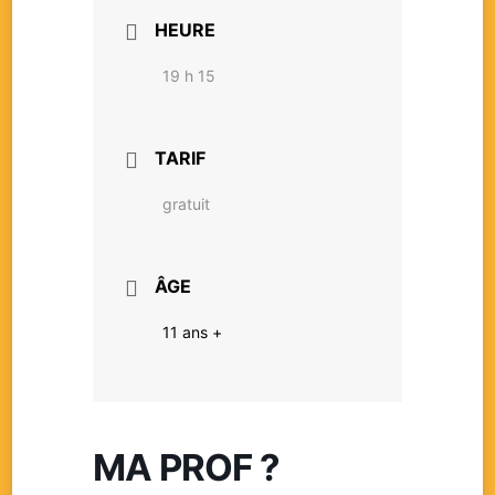
HEURE
19 h 15
TARIF
gratuit
ÂGE
11 ans +
MA PROF ?