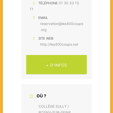
01 30 33 13
TÉLÉPHONE
11
EMAIL
reservation@les400coups
.org
SITE WEB
http://les400coups.net
+ D'INFOS
OÙ ?
COLLÈGE SULLY /
ROSNY-SUR-SEINE