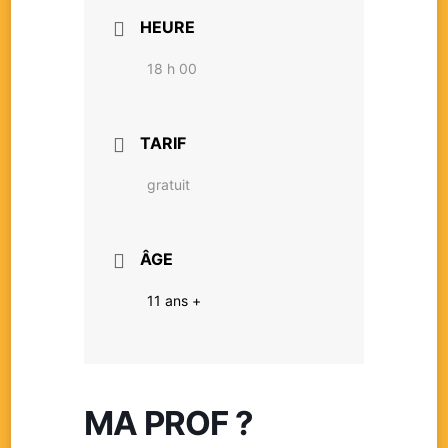
HEURE
18 h 00
TARIF
gratuit
ÂGE
11 ans +
MA PROF ?