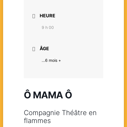
HEURE
9 h 00
ÂGE
...6 mois +
Ô MAMA Ô
Compagnie Théâtre en
flammes