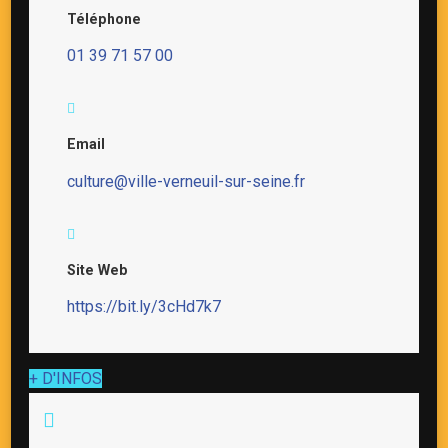
Téléphone
01 39 71 57 00
Email
culture@ville-verneuil-sur-seine.fr
Site Web
https://bit.ly/3cHd7k7
+ D'INFOS