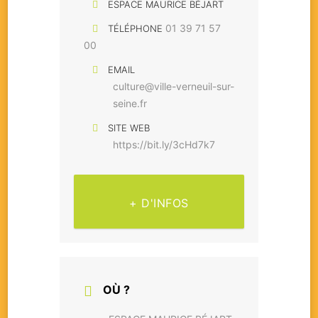
ESPACE MAURICE BÉJART
01 39 71 57
TÉLÉPHONE
00
EMAIL
culture@ville-verneuil-sur-
seine.fr
SITE WEB
https://bit.ly/3cHd7k7
+ D'INFOS
OÙ ?