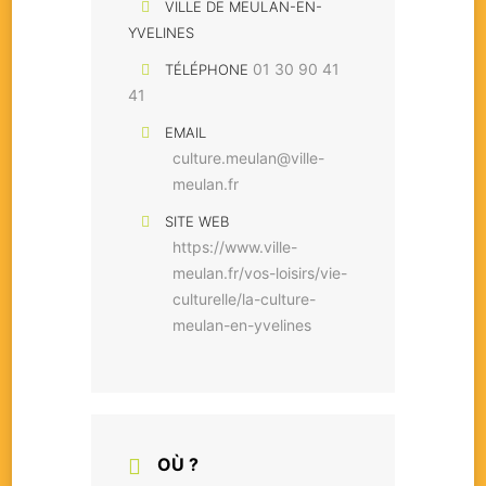
VILLE DE MEULAN-EN-
YVELINES
01 30 90 41
TÉLÉPHONE
41
EMAIL
culture.meulan@ville-
meulan.fr
SITE WEB
https://www.ville-
meulan.fr/vos-loisirs/vie-
culturelle/la-culture-
meulan-en-yvelines
OÙ ?