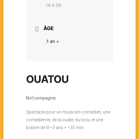
14 h 30
ÂGE
.1 an +
OUATOU
Not’compagnie
Spectacle pour un musicien-comédien, une
comédienne, de la ouate, du tissu et une
bobine de fil • 3 ans + • 35 min