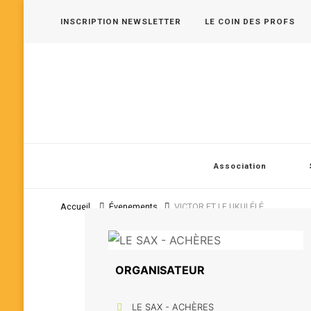
INSCRIPTION NEWSLETTER
LE COIN DES PROFS
Les 400 Coups, pôle jeune public en Vallée de Seine
Association
Accueil
Évenements
VICTOR ET LE UKULÉLÉ
ORGANISATEUR
LE SAX - ACHÈRES