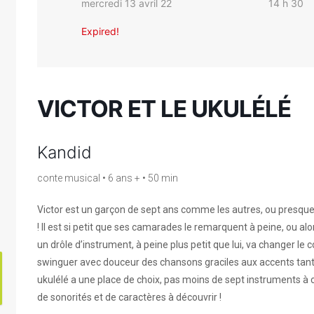
mercredi 13 avril 22
14 h 30
Expired!
VICTOR ET LE UKULÉLÉ
Kandid
conte musical • 6 ans + • 50 min
Victor est un garçon de sept ans comme les autres, ou presque… 
! Il est si petit que ses camarades le remarquent à peine, ou a
un drôle d’instrument, à peine plus petit que lui, va changer le c
swinguer avec douceur des chansons graciles aux accents tantôt 
ukulélé a une place de choix, pas moins de sept instruments à c
de sonorités et de caractères à découvrir !