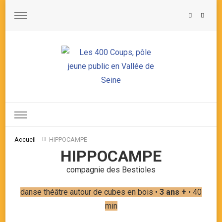
Les 400 Coups, pôle jeune public en Vallée de Seine
Accueil
HIPPOCAMPE
HIPPOCAMPE
compagnie des Bestioles
danse théâtre autour de cubes en bois •
3 ans +
• 40
min