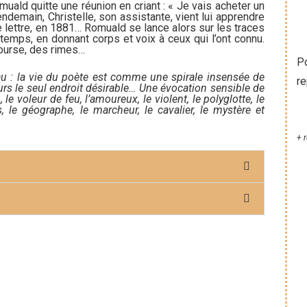
ald quitte une réunion en criant : « Je vais acheter un
 lendemain, Christelle, son assistante, vient lui apprendre
e lettre, en 1881… Romuald se lance alors sur les traces
temps, en donnant corps et voix à ceux qui l’ont connu.
ourse, des rimes…
Po
eau : la vie du poète est comme une spirale insensée de
re
urs le seul endroit désirable… Une évocation sensible de
 le voleur de feu, l’amoureux, le violent, le polyglotte, le
 le géographe, le marcheur, le cavalier, le mystère et
+ 