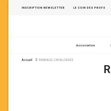
INSCRIPTION NEWSLETTER
LE COIN DES PROFS
Les 400 Coups, pôle jeune public en Vallée de Seine
Association
Accueil
RIMBAUD, CAVALCADES
R