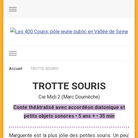
Les 400 Coups, pôle jeune public en Vallée de Seine
Accueil
TROTTE SOURIS
TROTTE SOURIS
Cie Midi 2 (Marc Doumèche)
Conte théâtralisé avec accordéon diatonique et
petits objets sonores • 5 ans + • 35 min
Marguerite est la plus jolie des petites souris. Un peu