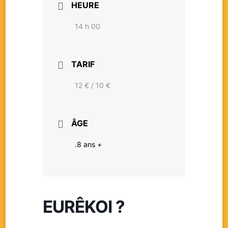
HEURE
14 h 00
TARIF
12 € / 10 €
ÂGE
.8 ans +
EURÊKOI ?