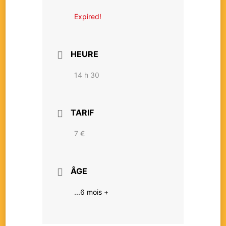
Expired!
HEURE
14 h 30
TARIF
7 €
ÂGE
...6 mois +