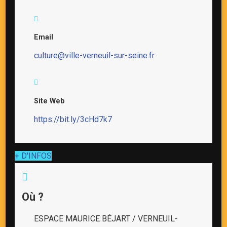
Email
culture@ville-verneuil-sur-seine.fr
Site Web
https://bit.ly/3cHd7k7
+ D'INFOS
Où ?
ESPACE MAURICE BÉJART / VERNEUIL-