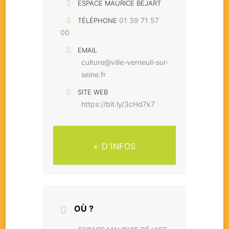
ESPACE MAURICE BÉJART
01 39 71 57
TÉLÉPHONE
00
EMAIL
culture@ville-verneuil-sur-
seine.fr
SITE WEB
https://bit.ly/3cHd7k7
+ D'INFOS
OÙ ?