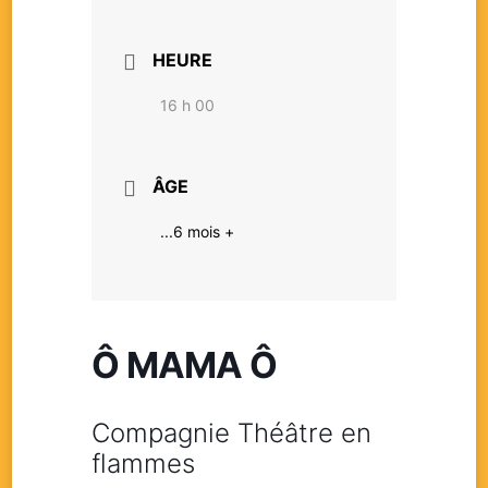
HEURE
16 h 00
ÂGE
...6 mois +
Ô MAMA Ô
Compagnie Théâtre en
flammes